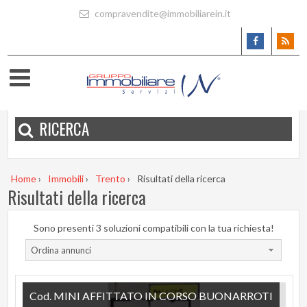
compravendite@immobiliarein.it
RICERCA
Home
›
Immobili
›
Trento
›
Risultati della ricerca
Risultati della ricerca
Sono presenti 3 soluzioni compatibili con la tua richiesta!
Ordina annunci
Cod. MINI AFFITTATO IN CORSO BUONARROTI